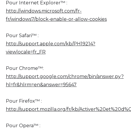
Pour Internet Explorer™ :
http://windows.microsoft.com/fr-
fr/windows7/block-enable-or-allow-cookies
Pour Safari™ :
http://support.apple.com/kb/PH19214?
viewlocale=fr_FR
Pour Chrome™:
http://support.google.com/chrome/bin/answer.py?
hl=fr&hlrm=en&answer=95647
Pour Firefox™ :
http://support.mozilla.org/fr/kb/Activer%20et%20d
Pour Opera™ :